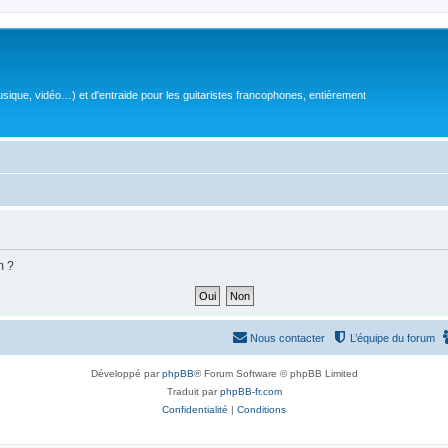
sique, vidéo…) et d'entraide pour les guitaristes francophones, entièrement
m ?
Nous contacter
L’équipe du forum
Développé par
phpBB
® Forum Software © phpBB Limited
Traduit par
phpBB-fr.com
Confidentialité
|
Conditions