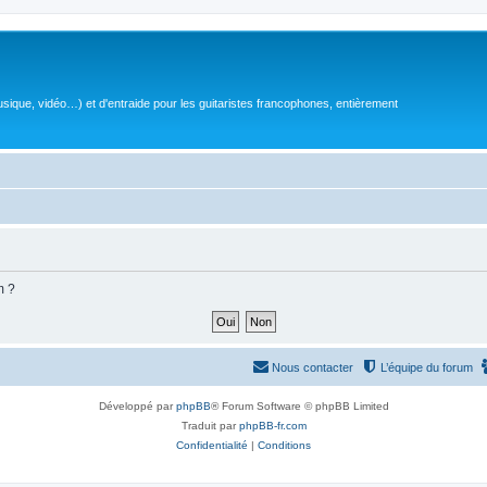
sique, vidéo…) et d'entraide pour les guitaristes francophones, entièrement
m ?
Nous contacter
L’équipe du forum
Développé par
phpBB
® Forum Software © phpBB Limited
Traduit par
phpBB-fr.com
Confidentialité
|
Conditions