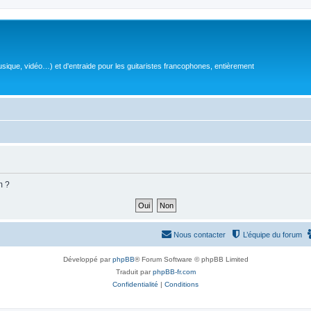
sique, vidéo…) et d'entraide pour les guitaristes francophones, entièrement
m ?
Nous contacter
L’équipe du forum
Développé par
phpBB
® Forum Software © phpBB Limited
Traduit par
phpBB-fr.com
Confidentialité
|
Conditions