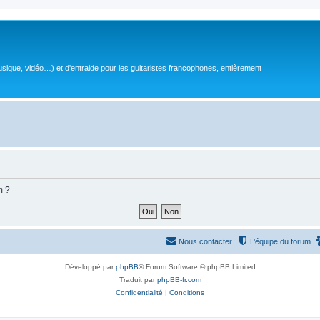
sique, vidéo…) et d'entraide pour les guitaristes francophones, entièrement
m ?
Nous contacter
L’équipe du forum
Développé par
phpBB
® Forum Software © phpBB Limited
Traduit par
phpBB-fr.com
Confidentialité
|
Conditions