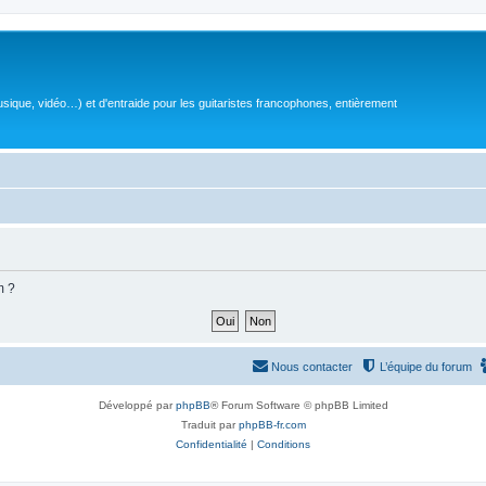
sique, vidéo…) et d'entraide pour les guitaristes francophones, entièrement
m ?
Nous contacter
L’équipe du forum
Développé par
phpBB
® Forum Software © phpBB Limited
Traduit par
phpBB-fr.com
Confidentialité
|
Conditions