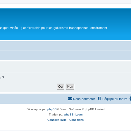
sique, vidéo…) et d'entraide pour les guitaristes francophones, entièrement
m ?
Nous contacter
L’équipe du forum
Développé par
phpBB
® Forum Software © phpBB Limited
Traduit par
phpBB-fr.com
Confidentialité
|
Conditions