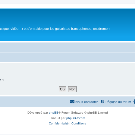
sique, vidéo…) et d'entraide pour les guitaristes francophones, entièrement
m ?
Nous contacter
L’équipe du forum
Développé par
phpBB
® Forum Software © phpBB Limited
Traduit par
phpBB-fr.com
Confidentialité
|
Conditions