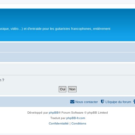
sique, vidéo…) et d'entraide pour les guitaristes francophones, entièrement
m ?
Nous contacter
L’équipe du forum
Développé par
phpBB
® Forum Software © phpBB Limited
Traduit par
phpBB-fr.com
Confidentialité
|
Conditions