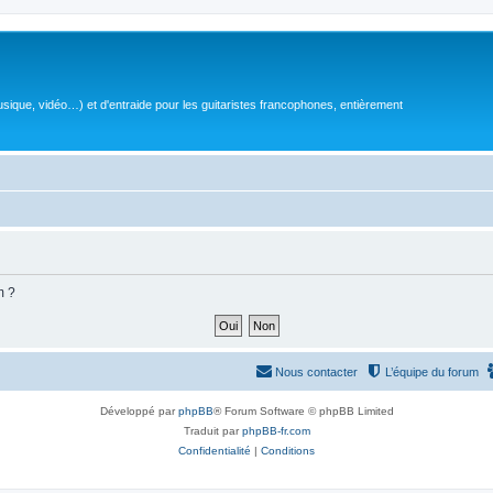
sique, vidéo…) et d'entraide pour les guitaristes francophones, entièrement
m ?
Nous contacter
L’équipe du forum
Développé par
phpBB
® Forum Software © phpBB Limited
Traduit par
phpBB-fr.com
Confidentialité
|
Conditions