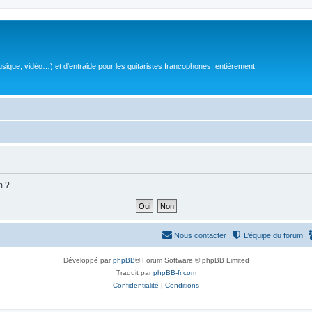
sique, vidéo…) et d'entraide pour les guitaristes francophones, entièrement
m ?
Nous contacter
L’équipe du forum
Développé par
phpBB
® Forum Software © phpBB Limited
Traduit par
phpBB-fr.com
Confidentialité
|
Conditions