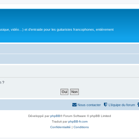
sique, vidéo…) et d'entraide pour les guitaristes francophones, entièrement
m ?
Nous contacter
L’équipe du forum
Développé par
phpBB
® Forum Software © phpBB Limited
Traduit par
phpBB-fr.com
Confidentialité
|
Conditions