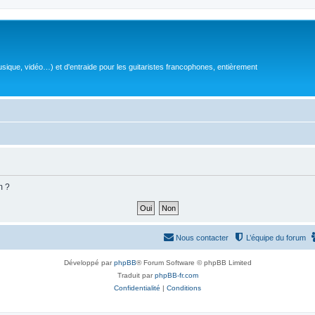
sique, vidéo…) et d'entraide pour les guitaristes francophones, entièrement
m ?
Nous contacter
L’équipe du forum
Développé par
phpBB
® Forum Software © phpBB Limited
Traduit par
phpBB-fr.com
Confidentialité
|
Conditions