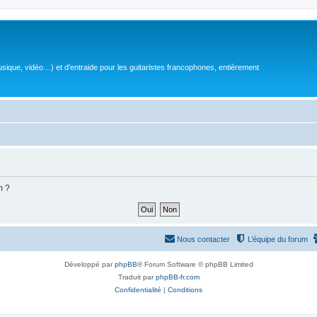
sique, vidéo…) et d'entraide pour les guitaristes francophones, entièrement
m ?
Nous contacter
L’équipe du forum
Développé par
phpBB
® Forum Software © phpBB Limited
Traduit par
phpBB-fr.com
Confidentialité
|
Conditions