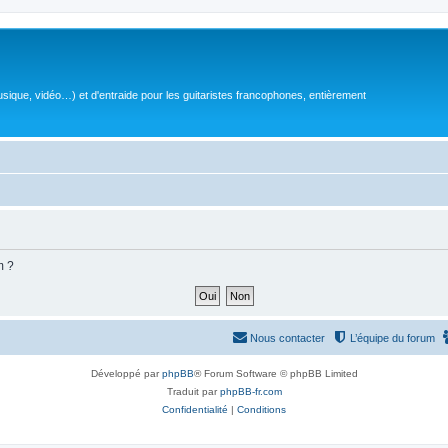
sique, vidéo…) et d'entraide pour les guitaristes francophones, entièrement
m ?
Nous contacter
L’équipe du forum
Développé par
phpBB
® Forum Software © phpBB Limited
Traduit par
phpBB-fr.com
Confidentialité
|
Conditions