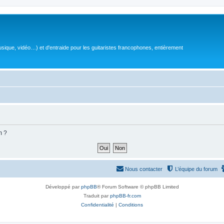
sique, vidéo…) et d'entraide pour les guitaristes francophones, entièrement
m ?
Nous contacter
L’équipe du forum
Développé par
phpBB
® Forum Software © phpBB Limited
Traduit par
phpBB-fr.com
Confidentialité
|
Conditions