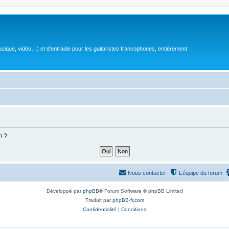
sique, vidéo…) et d'entraide pour les guitaristes francophones, entièrement
m ?
Nous contacter
L’équipe du forum
Développé par
phpBB
® Forum Software © phpBB Limited
Traduit par
phpBB-fr.com
Confidentialité
|
Conditions