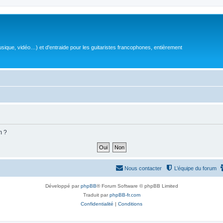
sique, vidéo…) et d'entraide pour les guitaristes francophones, entièrement
m ?
Nous contacter
L’équipe du forum
Développé par
phpBB
® Forum Software © phpBB Limited
Traduit par
phpBB-fr.com
Confidentialité
|
Conditions