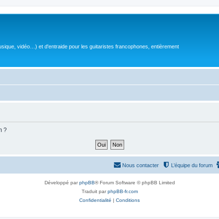
sique, vidéo…) et d'entraide pour les guitaristes francophones, entièrement
m ?
Nous contacter
L’équipe du forum
Développé par
phpBB
® Forum Software © phpBB Limited
Traduit par
phpBB-fr.com
Confidentialité
|
Conditions