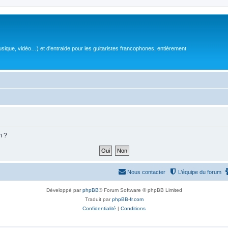
sique, vidéo…) et d'entraide pour les guitaristes francophones, entièrement
m ?
Nous contacter
L’équipe du forum
Développé par
phpBB
® Forum Software © phpBB Limited
Traduit par
phpBB-fr.com
Confidentialité
|
Conditions