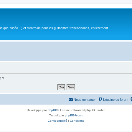
sique, vidéo…) et d'entraide pour les guitaristes francophones, entièrement
m ?
Nous contacter
L’équipe du forum
Développé par
phpBB
® Forum Software © phpBB Limited
Traduit par
phpBB-fr.com
Confidentialité
|
Conditions