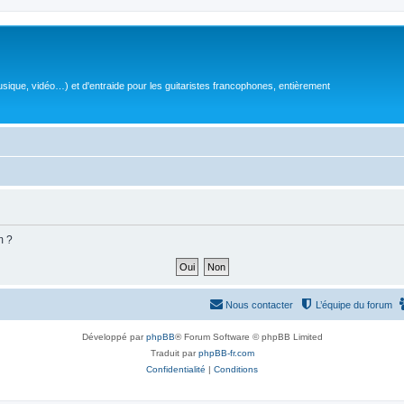
sique, vidéo…) et d'entraide pour les guitaristes francophones, entièrement
m ?
Nous contacter
L’équipe du forum
Développé par
phpBB
® Forum Software © phpBB Limited
Traduit par
phpBB-fr.com
Confidentialité
|
Conditions