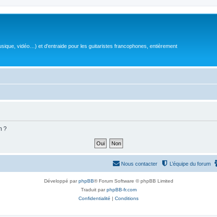
sique, vidéo…) et d'entraide pour les guitaristes francophones, entièrement
m ?
Nous contacter
L’équipe du forum
Développé par
phpBB
® Forum Software © phpBB Limited
Traduit par
phpBB-fr.com
Confidentialité
|
Conditions