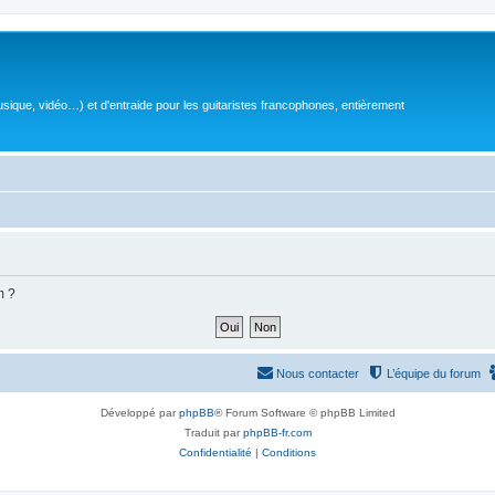
sique, vidéo…) et d'entraide pour les guitaristes francophones, entièrement
m ?
Nous contacter
L’équipe du forum
Développé par
phpBB
® Forum Software © phpBB Limited
Traduit par
phpBB-fr.com
Confidentialité
|
Conditions