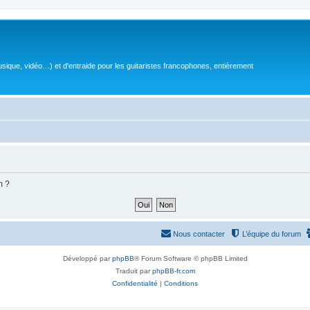
sique, vidéo…) et d'entraide pour les guitaristes francophones, entièrement
m ?
Nous contacter
L’équipe du forum
Développé par
phpBB
® Forum Software © phpBB Limited
Traduit par
phpBB-fr.com
Confidentialité
|
Conditions