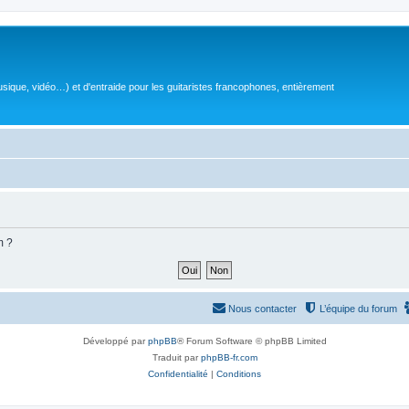
sique, vidéo…) et d'entraide pour les guitaristes francophones, entièrement
m ?
Nous contacter
L’équipe du forum
Développé par
phpBB
® Forum Software © phpBB Limited
Traduit par
phpBB-fr.com
Confidentialité
|
Conditions