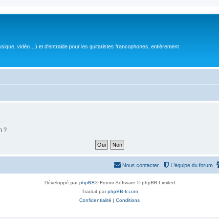
sique, vidéo…) et d'entraide pour les guitaristes francophones, entièrement
m ?
Nous contacter
L’équipe du forum
Développé par
phpBB
® Forum Software © phpBB Limited
Traduit par
phpBB-fr.com
Confidentialité
|
Conditions