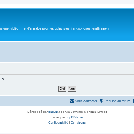
sique, vidéo…) et d'entraide pour les guitaristes francophones, entièrement
m ?
Nous contacter
L’équipe du forum
Développé par
phpBB
® Forum Software © phpBB Limited
Traduit par
phpBB-fr.com
Confidentialité
|
Conditions