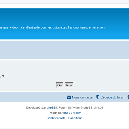
sique, vidéo…) et d'entraide pour les guitaristes francophones, entièrement
m ?
Nous contacter
L’équipe du forum
Développé par
phpBB
® Forum Software © phpBB Limited
Traduit par
phpBB-fr.com
Confidentialité
|
Conditions