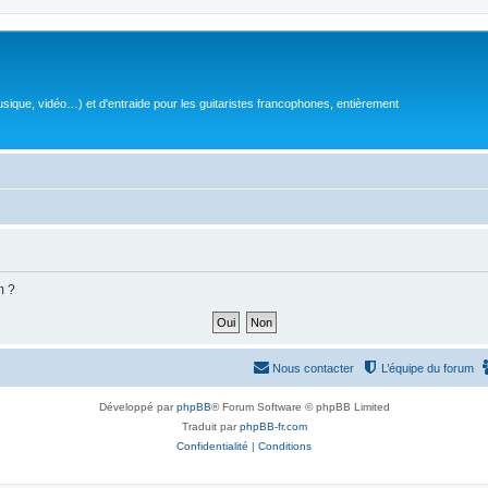
sique, vidéo…) et d'entraide pour les guitaristes francophones, entièrement
m ?
Nous contacter
L’équipe du forum
Développé par
phpBB
® Forum Software © phpBB Limited
Traduit par
phpBB-fr.com
Confidentialité
|
Conditions