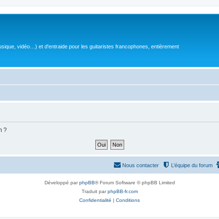
sique, vidéo…) et d'entraide pour les guitaristes francophones, entièrement
m ?
Nous contacter
L’équipe du forum
Développé par
phpBB
® Forum Software © phpBB Limited
Traduit par
phpBB-fr.com
Confidentialité
|
Conditions