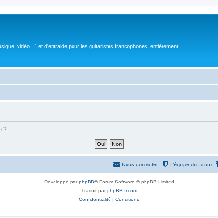
sique, vidéo…) et d'entraide pour les guitaristes francophones, entièrement
m ?
Nous contacter
L’équipe du forum
Développé par
phpBB
® Forum Software © phpBB Limited
Traduit par
phpBB-fr.com
Confidentialité
|
Conditions