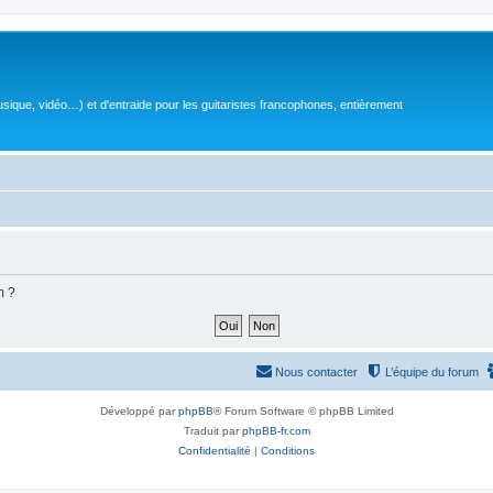
sique, vidéo…) et d'entraide pour les guitaristes francophones, entièrement
m ?
Nous contacter
L’équipe du forum
Développé par
phpBB
® Forum Software © phpBB Limited
Traduit par
phpBB-fr.com
Confidentialité
|
Conditions