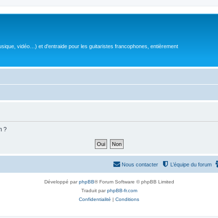
sique, vidéo…) et d'entraide pour les guitaristes francophones, entièrement
m ?
Nous contacter
L’équipe du forum
Développé par
phpBB
® Forum Software © phpBB Limited
Traduit par
phpBB-fr.com
Confidentialité
|
Conditions