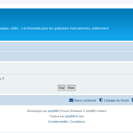
sique, vidéo…) et d'entraide pour les guitaristes francophones, entièrement
m ?
Nous contacter
L’équipe du forum
Développé par
phpBB
® Forum Software © phpBB Limited
Traduit par
phpBB-fr.com
Confidentialité
|
Conditions