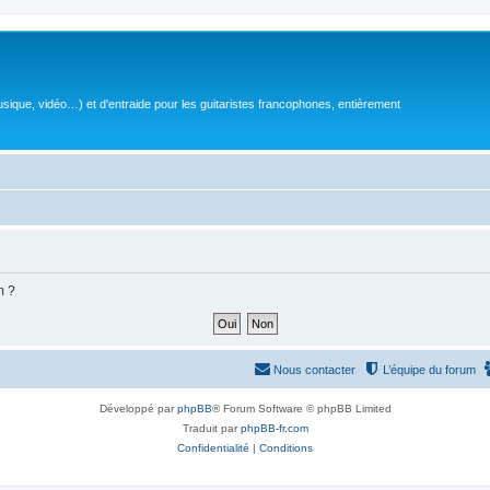
sique, vidéo…) et d'entraide pour les guitaristes francophones, entièrement
m ?
Nous contacter
L’équipe du forum
Développé par
phpBB
® Forum Software © phpBB Limited
Traduit par
phpBB-fr.com
Confidentialité
|
Conditions