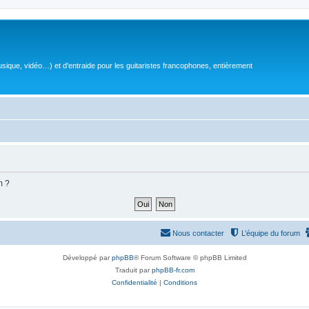
sique, vidéo…) et d'entraide pour les guitaristes francophones, entièrement
m ?
Nous contacter
L’équipe du forum
Développé par
phpBB
® Forum Software © phpBB Limited
Traduit par
phpBB-fr.com
Confidentialité
|
Conditions