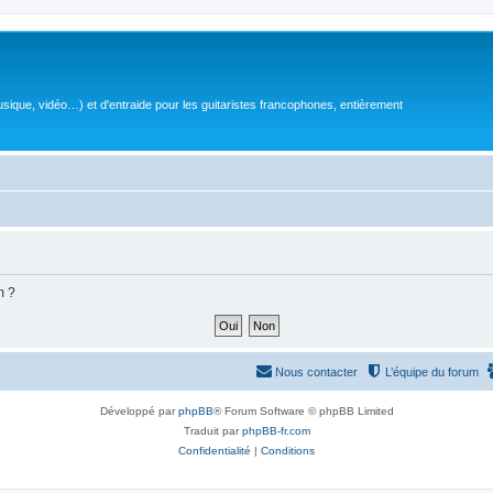
sique, vidéo…) et d'entraide pour les guitaristes francophones, entièrement
m ?
Nous contacter
L’équipe du forum
Développé par
phpBB
® Forum Software © phpBB Limited
Traduit par
phpBB-fr.com
Confidentialité
|
Conditions