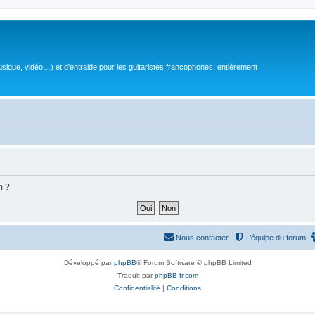
sique, vidéo…) et d'entraide pour les guitaristes francophones, entièrement
m ?
Nous contacter
L’équipe du forum
Développé par
phpBB
® Forum Software © phpBB Limited
Traduit par
phpBB-fr.com
Confidentialité
|
Conditions