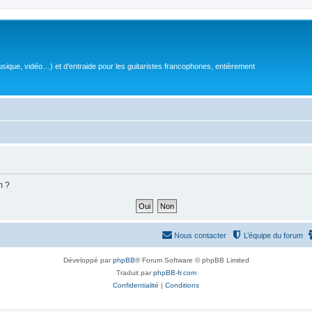
sique, vidéo…) et d'entraide pour les guitaristes francophones, entièrement
m ?
Nous contacter
L’équipe du forum
Développé par
phpBB
® Forum Software © phpBB Limited
Traduit par
phpBB-fr.com
Confidentialité
|
Conditions