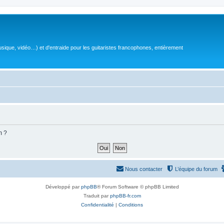
sique, vidéo…) et d'entraide pour les guitaristes francophones, entièrement
m ?
Nous contacter
L’équipe du forum
Développé par
phpBB
® Forum Software © phpBB Limited
Traduit par
phpBB-fr.com
Confidentialité
|
Conditions