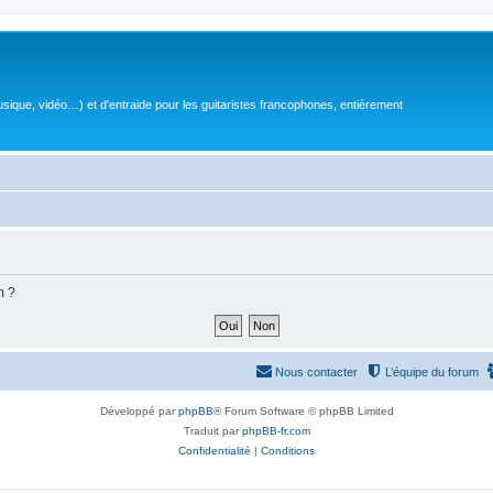
sique, vidéo…) et d'entraide pour les guitaristes francophones, entièrement
m ?
Nous contacter
L’équipe du forum
Développé par
phpBB
® Forum Software © phpBB Limited
Traduit par
phpBB-fr.com
Confidentialité
|
Conditions