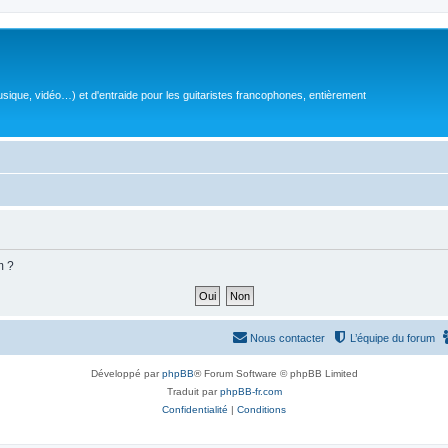
sique, vidéo…) et d'entraide pour les guitaristes francophones, entièrement
m ?
Nous contacter
L’équipe du forum
Développé par
phpBB
® Forum Software © phpBB Limited
Traduit par
phpBB-fr.com
Confidentialité
|
Conditions