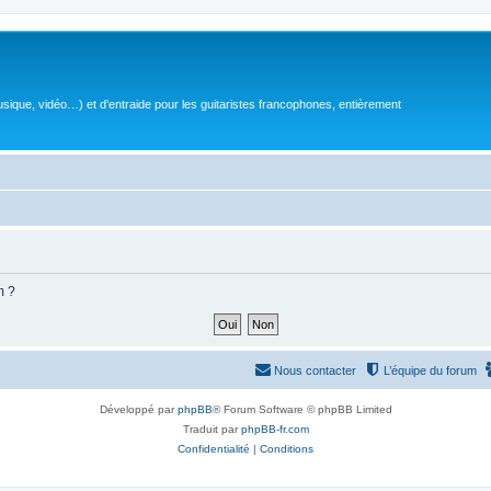
sique, vidéo…) et d'entraide pour les guitaristes francophones, entièrement
m ?
Nous contacter
L’équipe du forum
Développé par
phpBB
® Forum Software © phpBB Limited
Traduit par
phpBB-fr.com
Confidentialité
|
Conditions