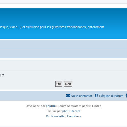
sique, vidéo…) et d'entraide pour les guitaristes francophones, entièrement
m ?
Nous contacter
L’équipe du forum
Développé par
phpBB
® Forum Software © phpBB Limited
Traduit par
phpBB-fr.com
Confidentialité
|
Conditions