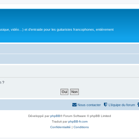
sique, vidéo…) et d'entraide pour les guitaristes francophones, entièrement
m ?
Nous contacter
L’équipe du forum
Développé par
phpBB
® Forum Software © phpBB Limited
Traduit par
phpBB-fr.com
Confidentialité
|
Conditions