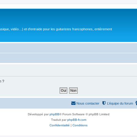
sique, vidéo…) et d'entraide pour les guitaristes francophones, entièrement
m ?
Nous contacter
L’équipe du forum
Développé par
phpBB
® Forum Software © phpBB Limited
Traduit par
phpBB-fr.com
Confidentialité
|
Conditions