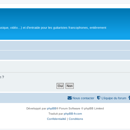
sique, vidéo…) et d'entraide pour les guitaristes francophones, entièrement
m ?
Nous contacter
L’équipe du forum
Développé par
phpBB
® Forum Software © phpBB Limited
Traduit par
phpBB-fr.com
Confidentialité
|
Conditions