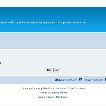
sique, vidéo…) et d'entraide pour les guitaristes francophones, entièrement
m ?
Nous contacter
L’équipe du forum
Développé par
phpBB
® Forum Software © phpBB Limited
Traduit par
phpBB-fr.com
Confidentialité
|
Conditions