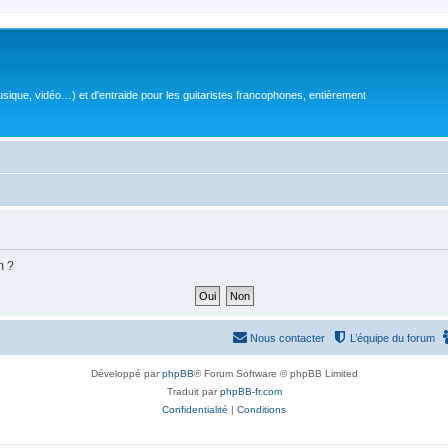
sique, vidéo…) et d'entraide pour les guitaristes francophones, entièrement
m ?
Nous contacter
L’équipe du forum
Développé par
phpBB
® Forum Software © phpBB Limited
Traduit par
phpBB-fr.com
Confidentialité
|
Conditions