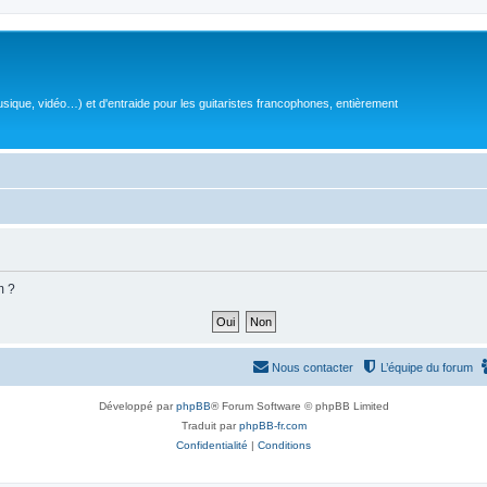
sique, vidéo…) et d'entraide pour les guitaristes francophones, entièrement
m ?
Nous contacter
L’équipe du forum
Développé par
phpBB
® Forum Software © phpBB Limited
Traduit par
phpBB-fr.com
Confidentialité
|
Conditions